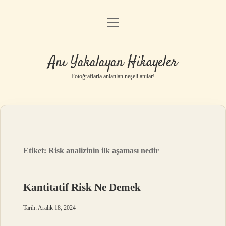
menüyü
Anasayfa
aç
Gizlilik Politikası
Anı Yakalayan Hikayeler
Yasal Uyarı
Fotoğraflarla anlatılan neşeli anılar!
Hakkımızda
Etiket:
Risk analizinin ilk aşaması nedir
Kantitatif Risk Ne Demek
Tarih: Aralık 18, 2024