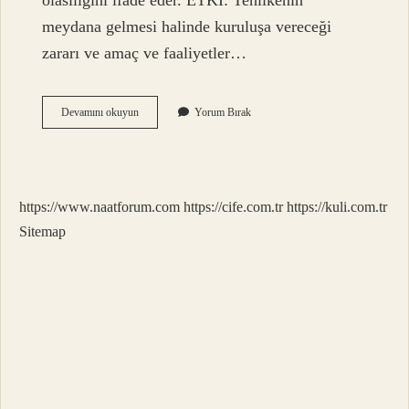
olasılığını ifade eder. ETKİ: Tehlikenin
meydana gelmesi halinde kuruluşa vereceği
zararı ve amaç ve faaliyetler…
Kantitatif
Devamını okuyun
Yorum Bırak
Risk
Ne
Demek
https://www.naatforum.com
https://cife.com.tr
https://kuli.com.tr
Sitemap