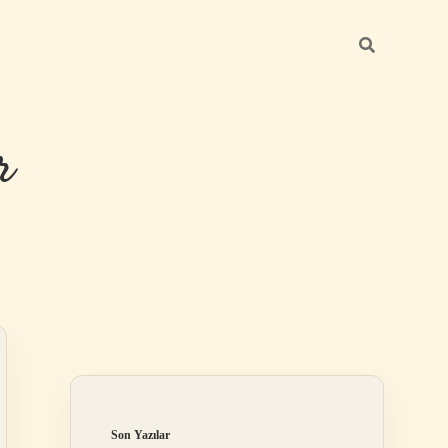
r
Sidebar
ilbet giriş
Son Yazılar