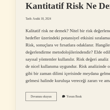
Kantitatif Risk Ne D
Tarih: Aralık 18, 2024
Kalitatif risk ne demek? Nitel bir risk değerlen
hedefler üzerindeki potansiyel etkisini sıralamak 
Risk, sonuçlara ve fırsatlara odaklanır. Hangile
değerlendirme metodolojilerindendir? Elde edile
sayısal yöntemler kullanılır. Risk değeri anali
de nicel kullanıma uygundur. Risk analizinde o
gibi bir zaman dilimi içerisinde meydana gelme
gelmesi halinde kuruluşa vereceği zararı ve am
Kantitatif
Devamını okuyun
Yorum Bırak
Risk
Ne
Demek