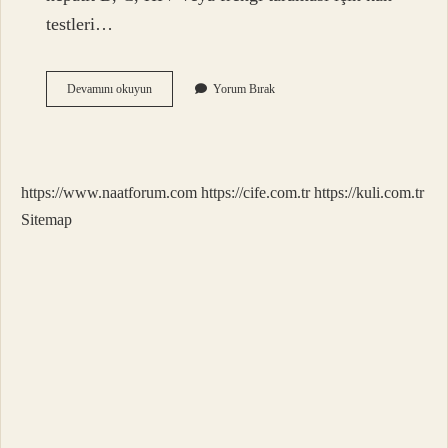
testleri…
Sağlık
Devamını okuyun
Yorum Bırak
Ocağı
Hangi
Gün
Tahlilleri
Yapar
https://www.naatforum.com
https://cife.com.tr
https://kuli.com.tr
Sitemap