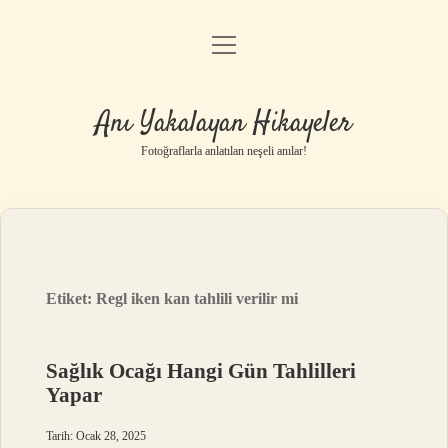
menüyü
Anasayfa
aç
Gizlilik Politikası
Anı Yakalayan Hikayeler
Yasal Uyarı
Fotoğraflarla anlatılan neşeli anılar!
Hakkımızda
Etiket:
Regl iken kan tahlili verilir mi
Sağlık Ocağı Hangi Gün Tahlilleri
Yapar
Tarih: Ocak 28, 2025