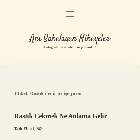
menüyü
Anasayfa
aç
Gizlilik Politikası
Anı Yakalayan Hikayeler
Yasal Uyarı
Fotoğraflarla anlatılan neşeli anılar!
Hakkımızda
Etiket:
Rastık nedir ne işe yarar
Rastık Çekmek Ne Anlama Gelir
Tarih: Ekim 1, 2024