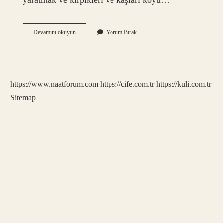
yaratmak ve kirpikleri ve kaşları koyu…
Rastık
Devamını okuyun
Yorum Bırak
Çekmek
Ne
Anlama
Gelir
https://www.naatforum.com
https://cife.com.tr
https://kuli.com.tr
Sitemap