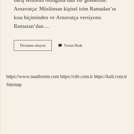
barış sembolü olduğuna dair bir gönderme.
Arnavutça: Müslüman kişisel isim Ramadan’ın
kısa biçiminden ve Arnavutça versiyonu
Ramazan’dan.…
Ramo
Devamını okuyun
Yorum Bırak
Ismi
Ne
Anlama
Gelir
https://www.naatforum.com
https://cife.com.tr
https://kuli.com.tr
Sitemap