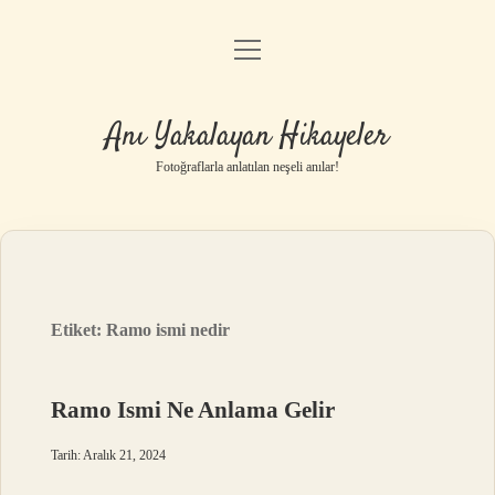
menüyü
Anasayfa
aç
Gizlilik Politikası
Anı Yakalayan Hikayeler
Yasal Uyarı
Fotoğraflarla anlatılan neşeli anılar!
Hakkımızda
Etiket:
Ramo ismi nedir
Ramo Ismi Ne Anlama Gelir
Tarih: Aralık 21, 2024