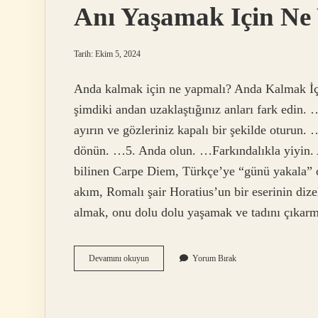
Anı Yaşamak Için Ne
Tarih: Ekim 5, 2024
Anda kalmak için ne yapmalı? Anda Kalmak İç
şimdiki andan uzaklaştığınız anları fark edin
ayırın ve gözleriniz kapalı bir şekilde oturun
dönün. …5. Anda olun. …Farkındalıkla yiyin.
bilinen Carpe Diem, Türkçe’ye “günü yakala” o
akım, Romalı şair Horatius’un bir eserinin diz
almak, onu dolu dolu yaşamak ve tadını çıkar
Anı
Devamını okuyun
Yorum Bırak
Yaşamak
Için
Ne
Yapmalı