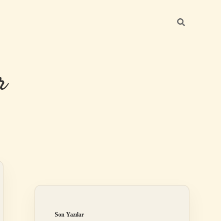
r
Sidebar
ilbet giriş
Son Yazılar