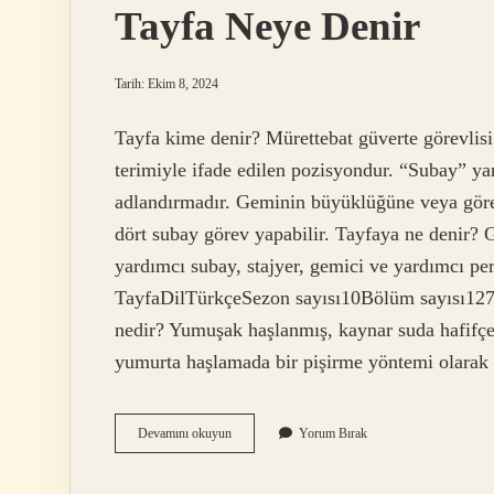
Tayfa Neye Denir
Tarih: Ekim 8, 2024
Tayfa kime denir? Mürettebat güverte görevlisi
terimiyle ifade edilen pozisyondur. “Subay” ya
adlandırmadır. Geminin büyüklüğüne veya göre
dört subay görev yapabilir. Tayfaya ne denir?
yardımcı subay, stajyer, gemici ve yardımcı pe
TayfaDilTürkçeSezon sayısı10Bölüm sayısı127 
nedir? Yumuşak haşlanmış, kaynar suda hafifçe 
yumurta haşlamada bir pişirme yöntemi olarak b
Tayfa
Devamını okuyun
Yorum Bırak
Neye
Denir