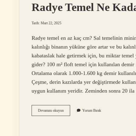
Radye Temel Ne Kada
Tarih: Mart 22, 2025
Radye temel en az kaç cm? Sal temelinin minim
kalınlığı binanın yüküne göre artar ve bu kalınl
kabataslak hale getirmek için, bu miktar temel
gider? 100 m² floft temel için kullanılan demir m
Ortalama olarak 1.000-1.600 kg demir kullanılı
Çeşme, derin kazılarda yer değiştirmede kullan
uygun kullanım yeridir. Zeminden sonra 20 il
Radye
Devamını okuyun
Yorum Bırak
Temel
Ne
Kadar
Kazılır