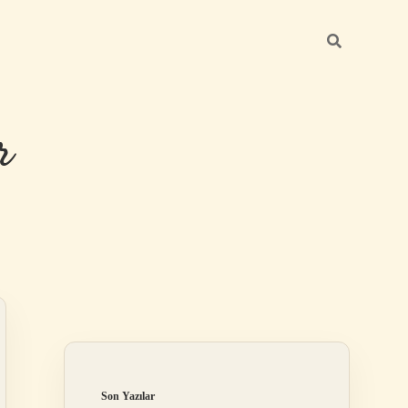
r
Sidebar
ilbet giriş
Son Yazılar