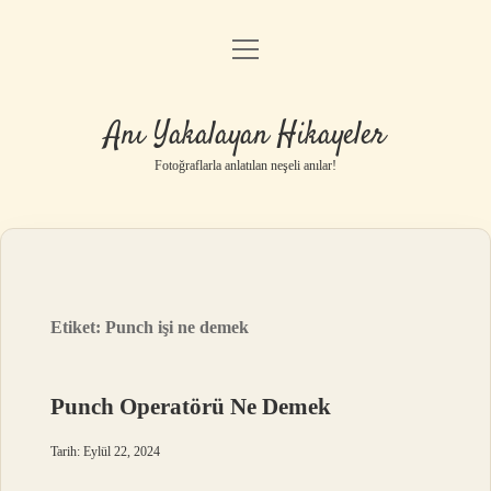
menüyü
Anasayfa
aç
Gizlilik Politikası
Anı Yakalayan Hikayeler
Yasal Uyarı
Fotoğraflarla anlatılan neşeli anılar!
Hakkımızda
Etiket:
Punch işi ne demek
Punch Operatörü Ne Demek
Tarih: Eylül 22, 2024