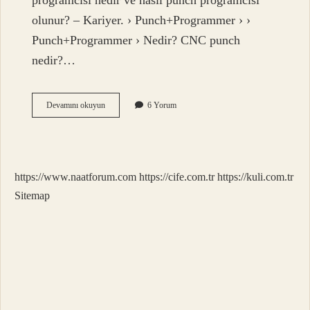
programcısı nedir ve nasıl punch programcısı
olunur? – Kariyer. › Punch+Programmer › ›
Punch+Programmer › Nedir? CNC punch
nedir?…
Punch
Devamını okuyun
6 Yorum
Operatörü
Ne
Demek
https://www.naatforum.com
https://cife.com.tr
https://kuli.com.tr
Sitemap