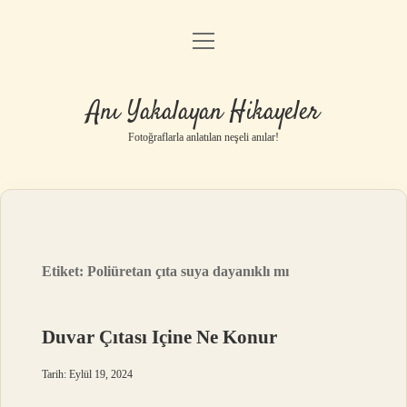
menüyü
Anasayfa
aç
Gizlilik Politikası
Anı Yakalayan Hikayeler
Yasal Uyarı
Fotoğraflarla anlatılan neşeli anılar!
Hakkımızda
Etiket:
Poliüretan çıta suya dayanıklı mı
Duvar Çıtası Içine Ne Konur
Tarih: Eylül 19, 2024