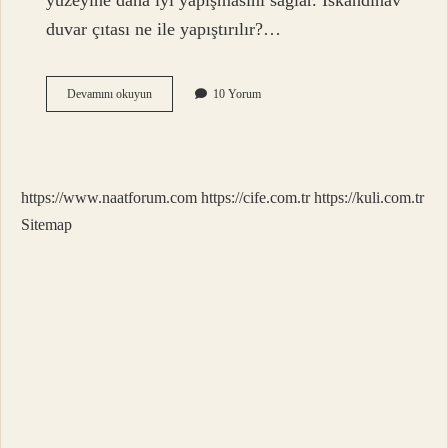
yüzeyine daha iyi yapışmasını sağlar. İskandinav
duvar çıtası ne ile yapıştırılır?…
Duvar
Devamını okuyun
10 Yorum
Çıtası
Içine
Ne
Konur
https://www.naatforum.com
https://cife.com.tr
https://kuli.com.tr
Sitemap