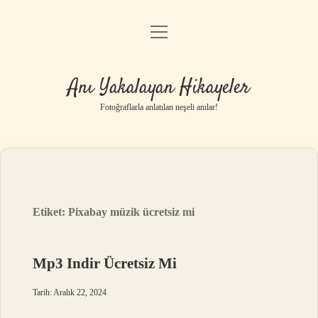
menüyü
Anasayfa
aç
Gizlilik Politikası
Anı Yakalayan Hikayeler
Yasal Uyarı
Fotoğraflarla anlatılan neşeli anılar!
Hakkımızda
Etiket:
Pixabay müzik ücretsiz mi
Mp3 Indir Ücretsiz Mi
Tarih: Aralık 22, 2024