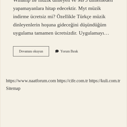
Winamp ile müzik dinleyen ve MP3 dinlemeden
yapamayanlara hitap edecektir. Myt müzik
indirme ücretsiz mi? Özellikle Türkçe müzik
dinleyenlerin hoşuna gideceğini düşündüğüm
uygulama tamamen ücretsizdir. Uygulamayı…
Mp3
Devamını okuyun
Yorum Bırak
Indir
Ücretsiz
Mi
https://www.naatforum.com
https://cife.com.tr
https://kuli.com.tr
Sitemap