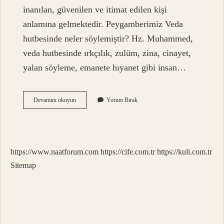
inanılan, güvenilen ve itimat edilen kişi
anlamına gelmektedir. Peygamberimiz Veda
hutbesinde neler söylemiştir? Hz. Muhammed,
veda hutbesinde ırkçılık, zulüm, zina, cinayet,
yalan söyleme, emanete hıyanet gibi insan…
Peygamber
Devamını okuyun
Yorum Bırak
Efendimizin
Tavsiyelerine
Ne
Denir
https://www.naatforum.com
https://cife.com.tr
https://kuli.com.tr
Sitemap