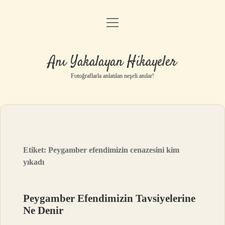
menüyü
Anasayfa
aç
Gizlilik Politikası
Anı Yakalayan Hikayeler
Yasal Uyarı
Fotoğraflarla anlatılan neşeli anılar!
Hakkımızda
Etiket:
Peygamber efendimizin cenazesini kim
yıkadı
Peygamber Efendimizin Tavsiyelerine
Ne Denir