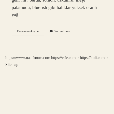
gelir mi? Sarda, somon, uskumru, meşe
palamudu, bluefish gibi balıklar yüksek oranlı
yağ…
Palamut
Devamını okuyun
Yorum Bırak
Balığı
Neye
Iyi
Gelir
https://www.naatforum.com
https://cife.com.tr
https://kuli.com.tr
Sitemap