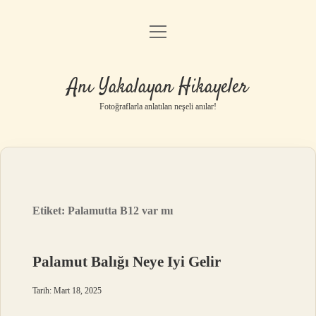
menüyü
Anasayfa
aç
Gizlilik Politikası
Anı Yakalayan Hikayeler
Yasal Uyarı
Fotoğraflarla anlatılan neşeli anılar!
Hakkımızda
Etiket:
Palamutta B12 var mı
Palamut Balığı Neye Iyi Gelir
Tarih: Mart 18, 2025