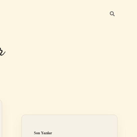
r
Sidebar
ilbet giriş
Son Yazılar