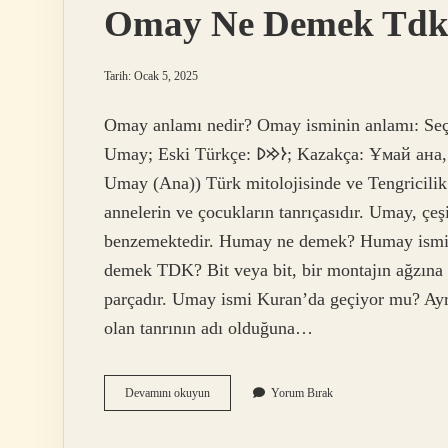
Omay Ne Demek Td
Tarih: Ocak 5, 2025
Omay anlamı nedir? Omay isminin anlamı: Seç
Umay; Eski Türkçe: 𐰆𐰢𐰖; Kazakça: Ұмай aна, Umay ana; Rusça: Ума́й / Ымай, Umáj / Ymaj, Türkçe:
Umay (Ana)) Türk mitolojisinde ve Tengricilik’t
annelerin ve çocukların tanrıçasıdır. Umay, çeş
benzemektedir. Humay ne demek? Humay ismini
demek TDK? Bit veya bit, bir montajın ağzına k
parçadır. Umay ismi Kuran’da geçiyor mu? Ayr
olan tanrının adı olduğuna…
Omay
Devamını okuyun
Yorum Bırak
Ne
Demek
Tdk