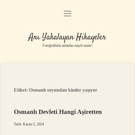
menüyü
Anasayfa
aç
Gizlilik Politikası
Anı Yakalayan Hikayeler
Yasal Uyarı
Fotoğraflarla anlatılan neşeli anılar!
Hakkımızda
Etiket:
Osmanlı soyundan kimler yaşıyor
Osmanlı Devleti Hangi Aşiretten
Tarih: Kasım 5, 2024