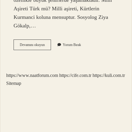
özellikle büyük şehirlerde yaşamaktadır. Milli
Aşireti Türk mü? Milli aşireti, Kürtlerin
Kurmanci koluna mensuptur. Sosyolog Ziya
Gökalp,…
Osmanlı
Devamını okuyun
Yorum Bırak
Devleti
Hangi
Aşiretten
https://www.naatforum.com
https://cife.com.tr
https://kuli.com.tr
Sitemap