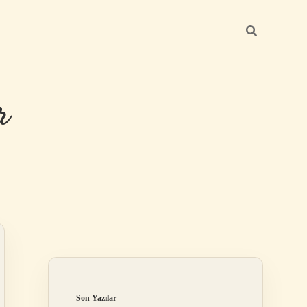
r
Sidebar
ilbet giriş
Son Yazılar