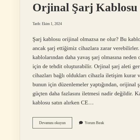
Orjinal Şarj Kablosu
Tarih: Ekim 1, 2024
Şarj kablosu orijinal olmazsa ne olur? Bu kablol
ancak şarj ettiğimiz cihazlara zarar verebilirler
kablolarından daha yavaş şarj olmasına neden o
için de tehdit oluşturabilir. Orjinal şarj aleti g
cihazları bağlı oldukları cihazla iletişim kurar 
bunun için düzenlemeler yaptığından, orijinal 
güçten daha fazlasını iletmesi nadir değildir. Ka
kablosu satın alırken CE…
Orjinal
Devamını okuyun
Yorum Bırak
Şarj
Kablosu
Önemli