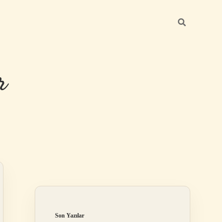
r
Sidebar
ilbet giriş
Son Yazılar