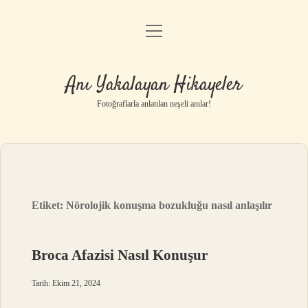
menüyü
Anasayfa
aç
Gizlilik Politikası
Anı Yakalayan Hikayeler
Yasal Uyarı
Fotoğraflarla anlatılan neşeli anılar!
Hakkımızda
Etiket:
Nörolojik konuşma bozukluğu nasıl anlaşılır
Broca Afazisi Nasıl Konuşur
Tarih: Ekim 21, 2024