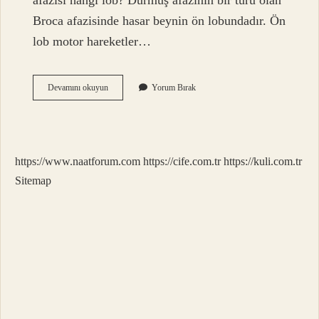
afazisi hangi lob? Durmuş afazinin bir türü olan
Broca afazisinde hasar beynin ön lobundadır. Ön
lob motor hareketler…
Broca
Devamını okuyun
Yorum Bırak
Afazisi
Nasıl
Konuşur
https://www.naatforum.com
https://cife.com.tr
https://kuli.com.tr
Sitemap