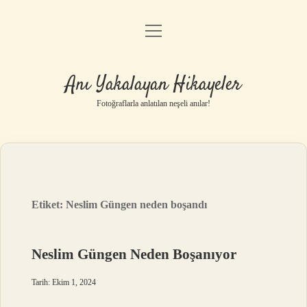
menüyü
Anasayfa
aç
Gizlilik Politikası
Anı Yakalayan Hikayeler
Yasal Uyarı
Fotoğraflarla anlatılan neşeli anılar!
Hakkımızda
Etiket:
Neslim Güngen neden boşandı
Neslim Güngen Neden Boşanıyor
Tarih: Ekim 1, 2024