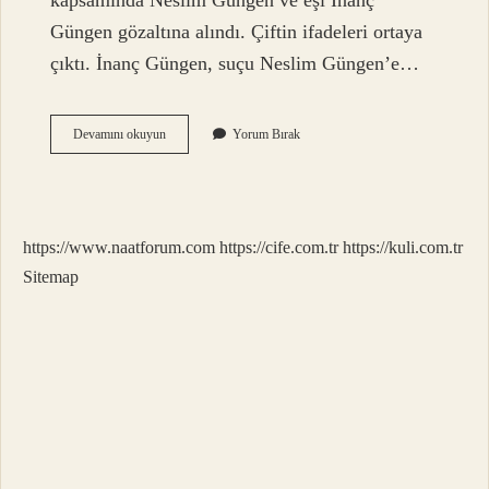
kapsamında Neslim Güngen ve eşi İnanç
Güngen gözaltına alındı. Çiftin ifadeleri ortaya
çıktı. İnanç Güngen, suçu Neslim Güngen’e…
Neslim
Devamını okuyun
Yorum Bırak
Güngen
Neden
Boşanıyor
https://www.naatforum.com
https://cife.com.tr
https://kuli.com.tr
Sitemap