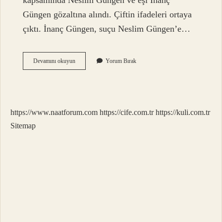
kapsamında Neslim Güngen ve eşi İnanç
Güngen gözaltına alındı. Çiftin ifadeleri ortaya
çıktı. İnanç Güngen, suçu Neslim Güngen’e…
Neslim
Devamını okuyun
Yorum Bırak
Güngen
Neden
Boşanıyor
https://www.naatforum.com
https://cife.com.tr
https://kuli.com.tr
Sitemap