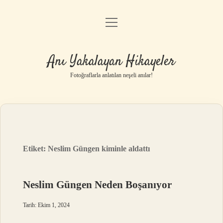
menüyü
Anasayfa
aç
Gizlilik Politikası
Anı Yakalayan Hikayeler
Yasal Uyarı
Fotoğraflarla anlatılan neşeli anılar!
Hakkımızda
Etiket:
Neslim Güngen kiminle aldattı
Neslim Güngen Neden Boşanıyor
Tarih: Ekim 1, 2024