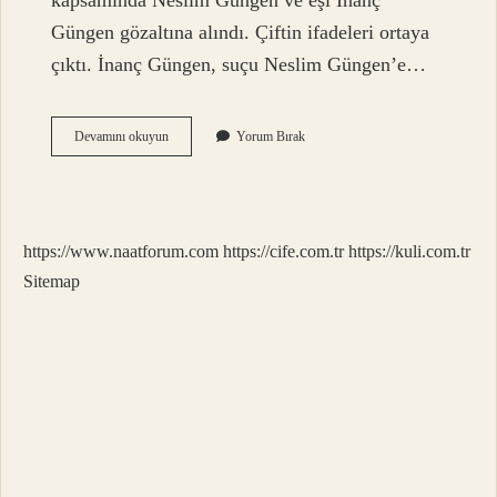
kapsamında Neslim Güngen ve eşi İnanç
Güngen gözaltına alındı. Çiftin ifadeleri ortaya
çıktı. İnanç Güngen, suçu Neslim Güngen’e…
Neslim
Devamını okuyun
Yorum Bırak
Güngen
Neden
Boşanıyor
https://www.naatforum.com
https://cife.com.tr
https://kuli.com.tr
Sitemap