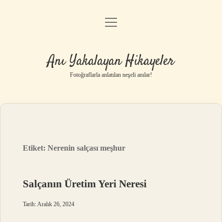
menüyü
Anasayfa
aç
Gizlilik Politikası
Anı Yakalayan Hikayeler
Yasal Uyarı
Fotoğraflarla anlatılan neşeli anılar!
Hakkımızda
Etiket:
Nerenin salçası meşhur
Salçanın Üretim Yeri Neresi
Tarih: Aralık 26, 2024