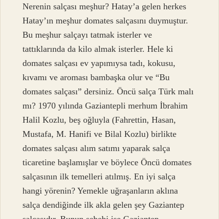
Nerenin salçası meşhur? Hatay’a gelen herkes
Hatay’ın meşhur domates salçasını duymuştur.
Bu meşhur salçayı tatmak isterler ve
tattıklarında da kilo almak isterler. Hele ki
domates salçası ev yapımıysa tadı, kokusu,
kıvamı ve aroması bambaşka olur ve “Bu
domates salçası” dersiniz. Öncü salça Türk malı
mı? 1970 yılında Gaziantepli merhum İbrahim
Halil Kozlu, beş oğluyla (Fahrettin, Hasan,
Mustafa, M. Hanifi ve Bilal Kozlu) birlikte
domates salçası alım satımı yaparak salça
ticaretine başlamışlar ve böylece Öncü domates
salçasının ilk temelleri atılmış. En iyi salça
hangi yörenin? Yemekle uğraşanların aklına
salça dendiğinde ilk akla gelen şey Gaziantep