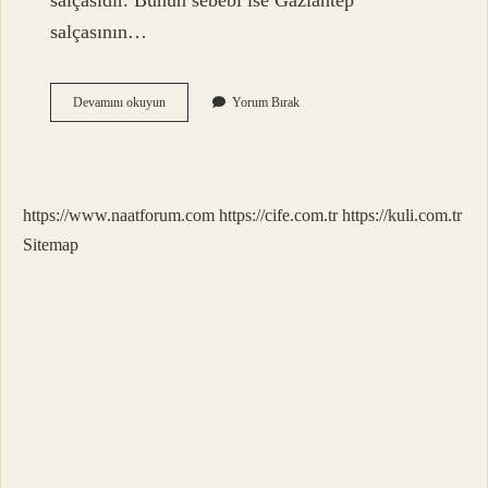
salçasıdır. Bunun sebebi ise Gaziantep
salçasının…
Salçanın
Devamını okuyun
Yorum Bırak
Üretim
Yeri
Neresi
https://www.naatforum.com
https://cife.com.tr
https://kuli.com.tr
Sitemap