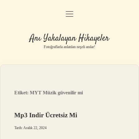
menüyü
Anasayfa
aç
Gizlilik Politikası
Anı Yakalayan Hikayeler
Yasal Uyarı
Fotoğraflarla anlatılan neşeli anılar!
Hakkımızda
Etiket:
MYT Müzik güvenilir mi
Mp3 Indir Ücretsiz Mi
Tarih: Aralık 22, 2024