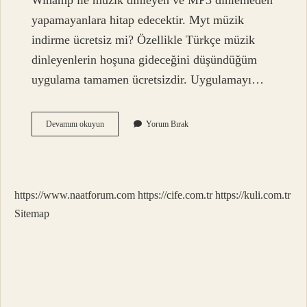
Winamp ile müzik dinleyen ve MP3 dinlemeden
yapamayanlara hitap edecektir. Myt müzik
indirme ücretsiz mi? Özellikle Türkçe müzik
dinleyenlerin hoşuna gideceğini düşündüğüm
uygulama tamamen ücretsizdir. Uygulamayı…
Mp3
Devamını okuyun
Yorum Bırak
Indir
Ücretsiz
Mi
https://www.naatforum.com
https://cife.com.tr
https://kuli.com.tr
Sitemap