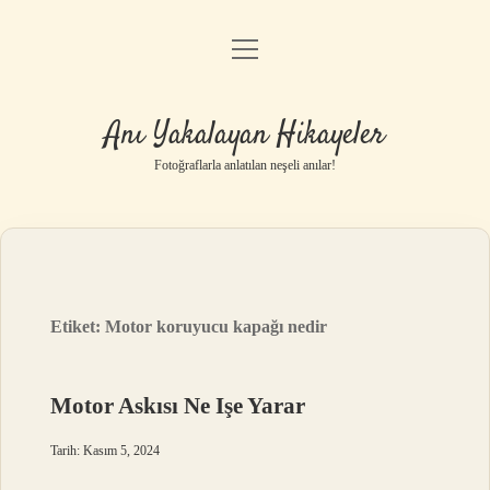
menüyü
Anasayfa
aç
Gizlilik Politikası
Anı Yakalayan Hikayeler
Yasal Uyarı
Fotoğraflarla anlatılan neşeli anılar!
Hakkımızda
Etiket:
Motor koruyucu kapağı nedir
Motor Askısı Ne Işe Yarar
Tarih: Kasım 5, 2024