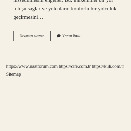
hissedilmesini engeller. Bu, mükemmel bir yol
tutuşu sağlar ve yolcuların konforlu bir yolculuk
geçirmesini…
Motor
Devamını okuyun
Yorum Bırak
Askısı
Ne
Işe
Yarar
https://www.naatforum.com
https://cife.com.tr
https://kuli.com.tr
Sitemap