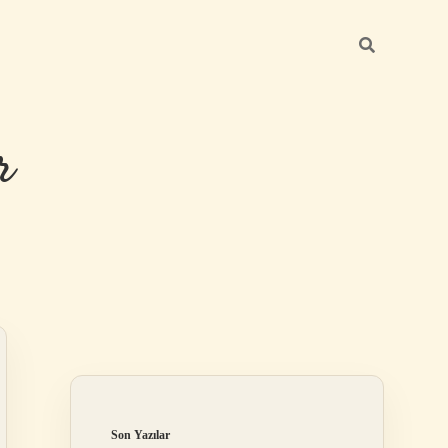
r
Sidebar
ilbet giriş
Son Yazılar