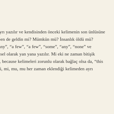
ayrı yazılır ve kendisinden önceki kelimenin son ünlüsüne
 Sen de geldin mi? Mümkün mü? İnsanlık öldü mü?
ny”, “a few”, “a few”, “some”, “any”, “none” ve
ksel olarak yan yana yazılır. Mi eki ne zaman bitişik
, because kelimeleri zorunlu olarak bağlaç olsa da, “this
 mi, mi, mu, mu her zaman eklendiği kelimeden ayrı