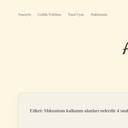
Anasayfa
Gizlilik Politikası
Yasal Uyarı
Hakkımızda
Etiket:
Mıknatısın kullanım alanları nelerdir 4 sını