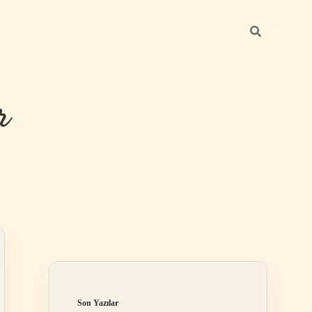
r
Sidebar
ilbet giriş
Son Yazılar