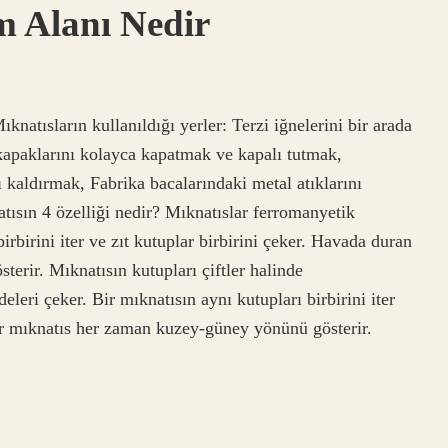
m Alanı Nedir
ıknatısların kullanıldığı yerler: Terzi iğnelerini bir arada
apaklarını kolayca kapatmak ve kapalı tutmak,
 kaldırmak, Fabrika bacalarındaki metal atıklarını
sın 4 özelliği nedir? Mıknatıslar ferromanyetik
irbirini iter ve zıt kutuplar birbirini çeker. Havada duran
erir. Mıknatısın kutupları çiftler halinde
leri çeker. Bir mıknatısın aynı kutupları birbirini iter
bir mıknatıs her zaman kuzey-güney yönünü gösterir.