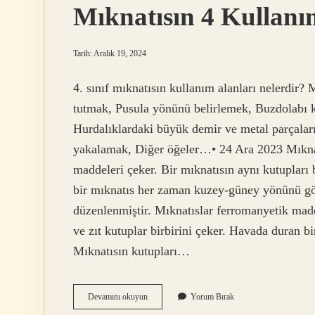
Mıknatısın 4 Kullanı
Tarih: Aralık 19, 2024
4. sınıf mıknatısın kullanım alanları nelerdir? M
tutmak, Pusula yönünü belirlemek, Buzdolabı k
Hurdalıklardaki büyük demir ve metal parçaları
yakalamak, Diğer öğeler…• 24 Ara 2023 Mıknatı
maddeleri çeker. Bir mıknatısın aynı kutupları b
bir mıknatıs her zaman kuzey-güney yönünü göst
düzenlenmiştir. Mıknatıslar ferromanyetik madde
ve zıt kutuplar birbirini çeker. Havada duran 
Mıknatısın kutupları…
Mıknatısın
Devamını okuyun
Yorum Bırak
4