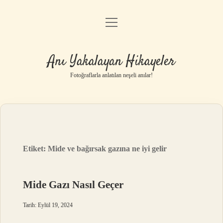
menüyü
Anasayfa
aç
Gizlilik Politikası
Anı Yakalayan Hikayeler
Yasal Uyarı
Fotoğraflarla anlatılan neşeli anılar!
Hakkımızda
Etiket:
Mide ve bağırsak gazına ne iyi gelir
Mide Gazı Nasıl Geçer
Tarih: Eylül 19, 2024