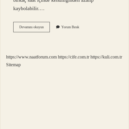
birkaç saat içinde kendiliğinden azalıp
kaybolabilir.…
Mide
Devamını okuyun
Yorum Bırak
Gazı
Nasıl
Geçer
https://www.naatforum.com
https://cife.com.tr
https://kuli.com.tr
Sitemap