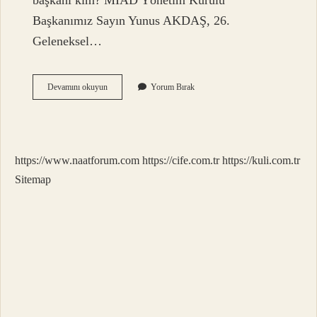
başkanı kim? MİAD Yönetim Kurulu
Başkanımız Sayın Yunus AKDAŞ, 26.
Geleneksel…
Mıad
Devamını okuyun
Yorum Bırak
Ne
Demek
https://www.naatforum.com
https://cife.com.tr
https://kuli.com.tr
Sitemap