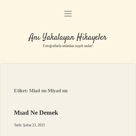
menüyü
Anasayfa
aç
Gizlilik Politikası
Anı Yakalayan Hikayeler
Yasal Uyarı
Fotoğraflarla anlatılan neşeli anılar!
Hakkımızda
Etiket:
Miad mı Miyad mı
Mıad Ne Demek
Tarih: Şubat 23, 2025