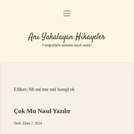
menüyü
Anasayfa
aç
Gizlilik Politikası
Anı Yakalayan Hikayeler
Yasal Uyarı
Fotoğraflarla anlatılan neşeli anılar!
Hakkımızda
Etiket:
Mı mi mu mü hangi ek
Çok Mu Nasıl Yazılır
Tarih: Ekim 7, 2024