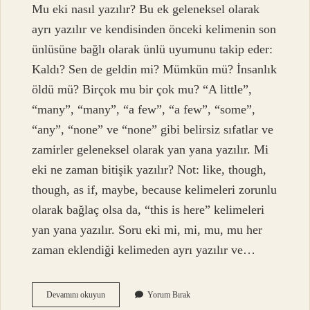
Mu eki nasıl yazılır? Bu ek geleneksel olarak
ayrı yazılır ve kendisinden önceki kelimenin son
ünlüsüne bağlı olarak ünlü uyumunu takip eder:
Kaldı? Sen de geldin mi? Mümkün mü? İnsanlık
öldü mü? Birçok mu bir çok mu? “A little”,
“many”, “many”, “a few”, “a few”, “some”,
“any”, “none” ve “none” gibi belirsiz sıfatlar ve
zamirler geleneksel olarak yan yana yazılır. Mi
eki ne zaman bitişik yazılır? Not: like, though,
though, as if, maybe, because kelimeleri zorunlu
olarak bağlaç olsa da, “this is here” kelimeleri
yan yana yazılır. Soru eki mi, mi, mu, mu her
zaman eklendiği kelimeden ayrı yazılır ve…
Çok
Devamını okuyun
Yorum Bırak
Mu