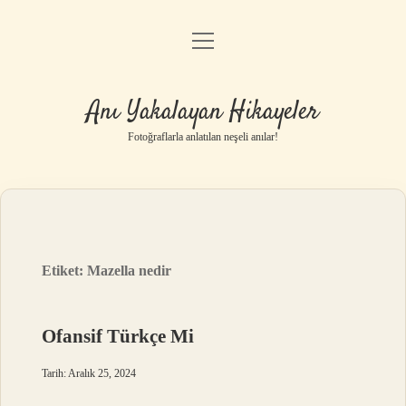
menüyü
Anasayfa
aç
Gizlilik Politikası
Anı Yakalayan Hikayeler
Yasal Uyarı
Fotoğraflarla anlatılan neşeli anılar!
Hakkımızda
Etiket:
Mazella nedir
Ofansif Türkçe Mi
Tarih: Aralık 25, 2024