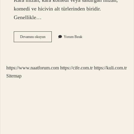
Kara mizah, kara komedi veya saldırgan mizah,
komedi ve hicivin alt türlerinden biridir.
Genellikle…
Ofansif
Devamını okuyun
Yorum Bırak
Türkçe
Mi
https://www.naatforum.com
https://cife.com.tr
https://kuli.com.tr
Sitemap