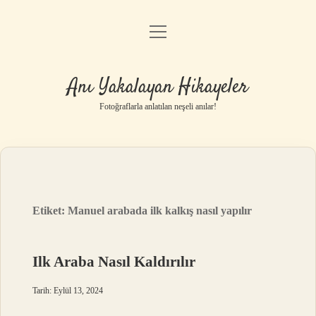
menüyü
Anasayfa
aç
Gizlilik Politikası
Anı Yakalayan Hikayeler
Yasal Uyarı
Fotoğraflarla anlatılan neşeli anılar!
Hakkımızda
Etiket:
Manuel arabada ilk kalkış nasıl yapılır
Ilk Araba Nasıl Kaldırılır
Tarih: Eylül 13, 2024