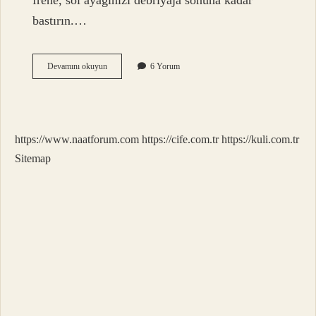
frene, sol ayağınızı debriyaja sonuna kadar
bastırın.…
Ilk
Devamını okuyun
6 Yorum
Araba
Nasıl
Kaldırılır
https://www.naatforum.com
https://cife.com.tr
https://kuli.com.tr
Sitemap