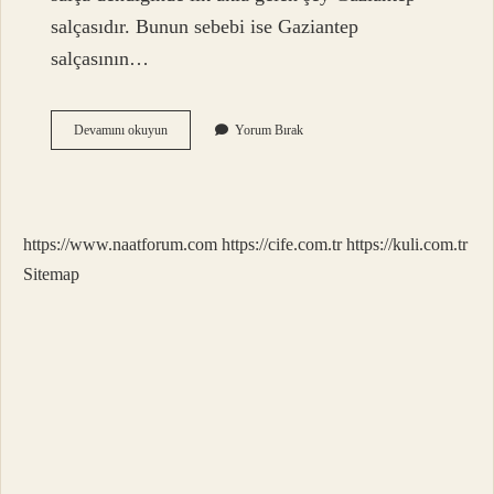
salçasıdır. Bunun sebebi ise Gaziantep
salçasının…
Salçanın
Devamını okuyun
Yorum Bırak
Üretim
Yeri
Neresi
https://www.naatforum.com
https://cife.com.tr
https://kuli.com.tr
Sitemap