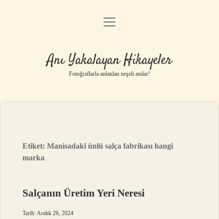
menüyü
Anasayfa
aç
Gizlilik Politikası
Anı Yakalayan Hikayeler
Yasal Uyarı
Fotoğraflarla anlatılan neşeli anılar!
Hakkımızda
Etiket:
Manisadaki ünlü salça fabrikası hangi
marka
Salçanın Üretim Yeri Neresi
Tarih: Aralık 26, 2024