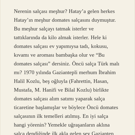
Nerenin salçası meşhur? Hatay’a gelen herkes
Hatay’ın meşhur domates salçasını duymuştur.
Bu meşhur salçayı tatmak isterler ve
tattıklarında da kilo almak isterler. Hele ki
domates salçası ev yapımıysa tadı, kokusu,
kıvamı ve aroması bambaşka olur ve “Bu
domates salçası” dersiniz. Öncü salça Türk malı
mı? 1970 yılında Gaziantepli merhum İbrahim
Halil Kozlu, beş oğluyla (Fahrettin, Hasan,
Mustafa, M. Hanifi ve Bilal Kozlu) birlikte
domates salçası alım satımı yaparak salça
ticaretine başlamışlar ve böylece Öncü domates
salçasının ilk temelleri atılmış. En iyi salça
hangi yörenin? Yemekle uğraşanların aklına
salça dendiğinde ilk akla gelen şey Gaziantep