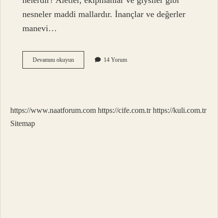
nelerdir? Aletler, ekipmanlar ve giysiler gibi
nesneler maddi mallardır. İnançlar ve değerler
manevi…
Manevi
Devamını okuyun
14 Yorum
Unsurlarımız
Nelerdir
https://www.naatforum.com
https://cife.com.tr
https://kuli.com.tr
Sitemap