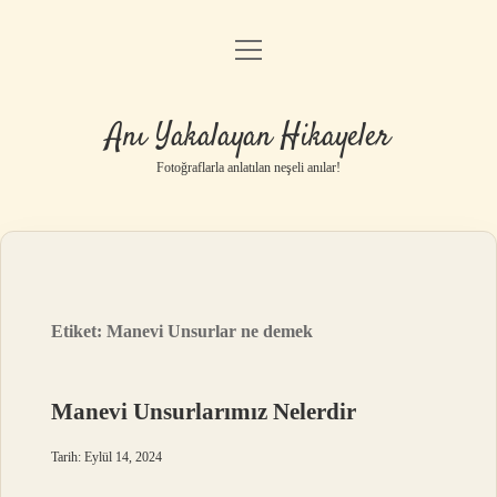
menüyü
Anasayfa
aç
Gizlilik Politikası
Anı Yakalayan Hikayeler
Yasal Uyarı
Fotoğraflarla anlatılan neşeli anılar!
Hakkımızda
Etiket:
Manevi Unsurlar ne demek
Manevi Unsurlarımız Nelerdir
Tarih: Eylül 14, 2024