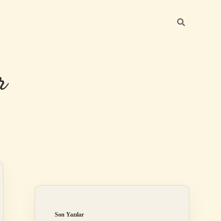
r
Sidebar
ilbet giriş
Son Yazılar