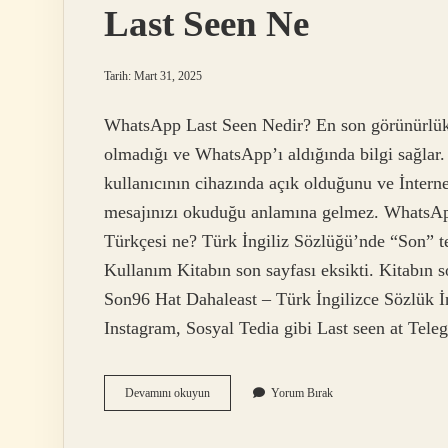
Last Seen Ne
Tarih: Mart 31, 2025
WhatsApp Last Seen Nedir? En son görünürlük ve
olmadığı ve WhatsApp’ı aldığında bilgi sağlar.
kullanıcının cihazında açık olduğunu ve İnterne
mesajınızı okuduğu anlamına gelmez. WhatsA
Türkçesi ne? Türk İngiliz Sözlüğü’nde “Son” t
Kullanım Kitabın son sayfası eksikti. Kitabın 
Son96 Hat Dahaleast – Türk İngilizce Sözlük
Instagram, Sosyal Tedia gibi Last seen at Te
Last
Devamını okuyun
Yorum Bırak
Seen
Ne