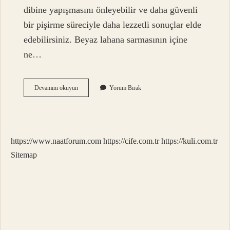
dibine yapışmasını önleyebilir ve daha güvenli
bir pişirme süreciyle daha lezzetli sonuçlar elde
edebilirsiniz. Beyaz lahana sarmasının içine
ne…
Beyaz
Devamını okuyun
Yorum Bırak
Lahana
Sarmasına
Limon
Konur
Mu
https://www.naatforum.com
https://cife.com.tr
https://kuli.com.tr
Sitemap