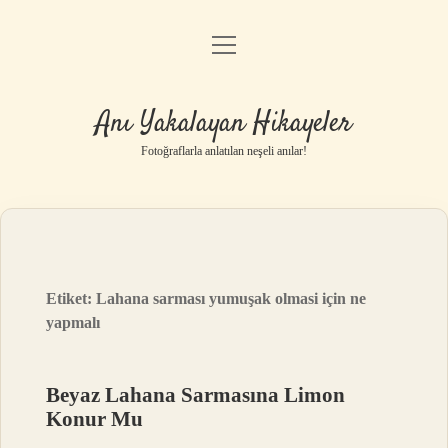
menüyü
Anasayfa
aç
Gizlilik Politikası
Anı Yakalayan Hikayeler
Yasal Uyarı
Fotoğraflarla anlatılan neşeli anılar!
Hakkımızda
Etiket:
Lahana sarması yumuşak olmasi için ne
yapmalı
Beyaz Lahana Sarmasına Limon
Konur Mu