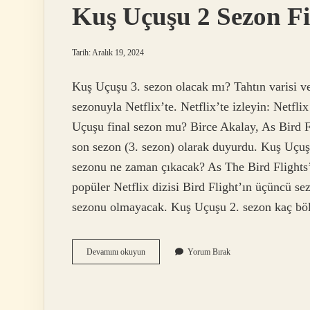
Kuş Uçuşu 2 Sezon F
Tarih: Aralık 19, 2024
Kuş Uçuşu 3. sezon olacak mı? Tahtın varisi ve 
sezonuyla Netflix’te. Netflix’te izleyin: Net
Uçuşu final sezon mu? Birce Akalay, As Bird F
son sezon (3. sezon) olarak duyurdu. Kuş Uçuş
sezonu ne zaman çıkacak? As The Bird Flights
popüler Netflix dizisi Bird Flight’ın üçüncü s
sezonu olmayacak. Kuş Uçuşu 2. sezon kaç 
Kuş
Devamını okuyun
Yorum Bırak
Uçuşu
2
Sezon
Final