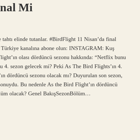
inal Mi
tahtı elinde tutanlar. #BirdFlight 11 Nisan’da final
flix Türkiye kanalına abone olun: INSTAGRAM: Kuş
light’ın olası dördüncü sezonu hakkında: “Netflix bunu
u 4. sezon gelecek mi? Peki As The Bird Flights’ın 4.
’ın dördüncü sezonu olacak mı? Duyurulan son sezon,
ezonuydu. Bu nedenle As the Bird Flight’ın dördüncü
bölüm olacak? Genel BakışSezonBölüm…