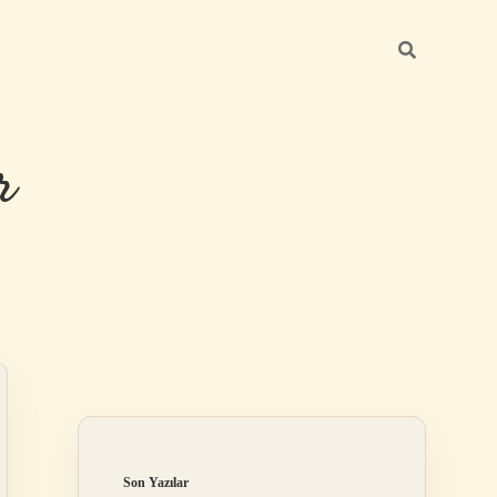
r
Sidebar
ilbet giriş
Son Yazılar