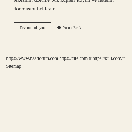
lekesinin üzerine buz küpleri koyun ve lekenin
donmasını bekleyin.…
Çam
Devamını okuyun
Yorum Bırak
Reçinesini
Ne
Temizler
https://www.naatforum.com
https://cife.com.tr
https://kuli.com.tr
Sitemap