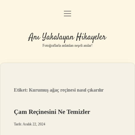
menüyü
Anasayfa
aç
Gizlilik Politikası
Anı Yakalayan Hikayeler
Yasal Uyarı
Fotoğraflarla anlatılan neşeli anılar!
Hakkımızda
Etiket:
Kurumuş ağaç reçinesi nasıl çıkarılır
Çam Reçinesini Ne Temizler
Tarih: Aralık 22, 2024