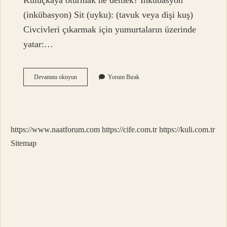
Kuluçkaya oturmak ne demek? İnkübasyon
(inkübasyon) Sit (uyku): (tavuk veya dişi kuş)
Civcivleri çıkarmak için yumurtaların üzerinde
yatar:…
Kuluçkaya
Devamını okuyun
Yorum Bırak
Yatmak
Anlamı
Ne
https://www.naatforum.com
https://cife.com.tr
https://kuli.com.tr
Sitemap