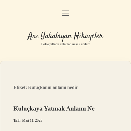
menüyü
Anasayfa
aç
Gizlilik Politikası
Anı Yakalayan Hikayeler
Yasal Uyarı
Fotoğraflarla anlatılan neşeli anılar!
Hakkımızda
Etiket:
Kuluçkanın anlamı nedir
Kuluçkaya Yatmak Anlamı Ne
Tarih: Mart 11, 2025