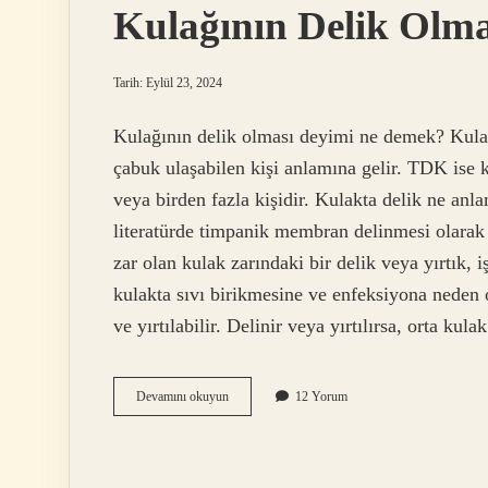
Kulağının Delik Olm
Tarih: Eylül 23, 2024
Kulağının delik olması deyimi ne demek? Kulağı
çabuk ulaşabilen kişi anlamına gelir. TDK ise k
veya birden fazla kişidir. Kulakta delik ne anla
literatürde timpanik membran delinmesi olarak a
zar olan kulak zarındaki bir delik veya yırtık, 
kulakta sıvı birikmesine ve enfeksiyona neden o
ve yırtılabilir. Delinir veya yırtılırsa, orta ku
Kulağının
Devamını okuyun
12 Yorum
Delik
Olması
Ne
Demek