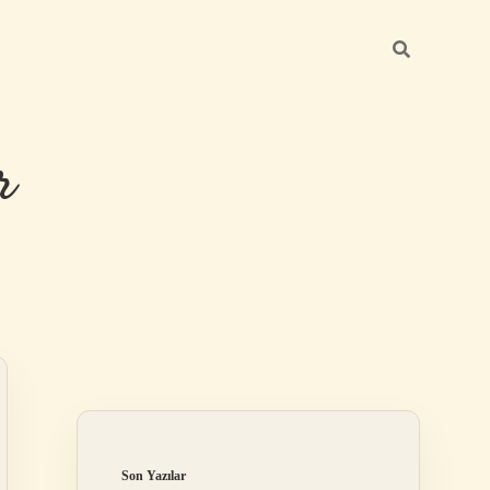
r
Sidebar
ilbet giriş
Son Yazılar