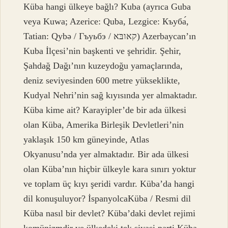
Küba hangi ülkeye bağlı? Kuba (ayrıca Guba
veya Kuwa; Azerice: Quba, Lezgice: Къуба́,
Tatian: Qybə / Гъуьбэ / קאובּא) Azerbaycan’ın
Kuba İlçesi’nin başkenti ve şehridir. Şehir,
Şahdağ Dağı’nın kuzeydoğu yamaçlarında,
deniz seviyesinden 600 metre yükseklikte,
Kudyal Nehri’nin sağ kıyısında yer almaktadır.
Küba kime ait? Karayipler’de bir ada ülkesi
olan Küba, Amerika Birleşik Devletleri’nin
yaklaşık 150 km güneyinde, Atlas
Okyanusu’nda yer almaktadır. Bir ada ülkesi
olan Küba’nın hiçbir ülkeyle kara sınırı yoktur
ve toplam üç kıyı şeridi vardır. Küba’da hangi
dil konuşuluyor? İspanyolcaKüba / Resmi dil
Küba nasıl bir devlet? Küba’daki devlet rejimi