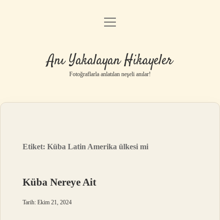
menüyü
Anasayfa
aç
Gizlilik Politikası
Anı Yakalayan Hikayeler
Yasal Uyarı
Fotoğraflarla anlatılan neşeli anılar!
Hakkımızda
Etiket:
Küba Latin Amerika ülkesi mi
Küba Nereye Ait
Tarih: Ekim 21, 2024