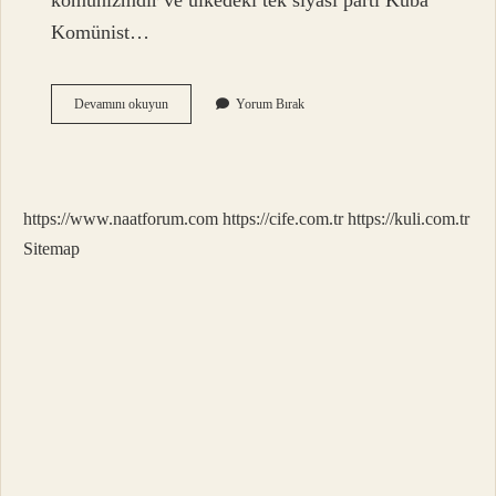
komünizmdir ve ülkedeki tek siyasi parti Küba
Komünist…
Küba
Devamını okuyun
Yorum Bırak
Nereye
Ait
https://www.naatforum.com
https://cife.com.tr
https://kuli.com.tr
Sitemap