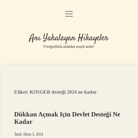
menüyü
Anasayfa
aç
Gizlilik Politikası
Anı Yakalayan Hikayeler
Yasal Uyarı
Fotoğraflarla anlatılan neşeli anılar!
Hakkımızda
Etiket:
KOSGEB desteği 2024 ne kadar
Dükkan Açmak Için Devlet Desteği Ne
Kadar
Tarih: Ekim 3, 2024