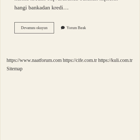
hangi bankadan kredi…
Dükkan
Devamını okuyun
Yorum Bırak
Açmak
Için
Devlet
Desteği
Ne
https://www.naatforum.com
https://cife.com.tr
https://kuli.com.tr
Kadar
Sitemap