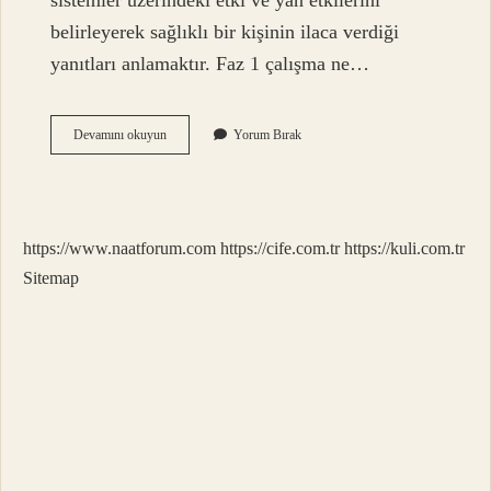
sistemler üzerindeki etki ve yan etkilerini
belirleyerek sağlıklı bir kişinin ilaca verdiği
yanıtları anlamaktır. Faz 1 çalışma ne…
Faz
Devamını okuyun
Yorum Bırak
0
Çalışması
Nedir
https://www.naatforum.com
https://cife.com.tr
https://kuli.com.tr
Sitemap