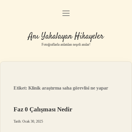
menüyü
Anasayfa
aç
Gizlilik Politikası
Anı Yakalayan Hikayeler
Yasal Uyarı
Fotoğraflarla anlatılan neşeli anılar!
Hakkımızda
Etiket:
Klinik araştırma saha görevlisi ne yapar
Faz 0 Çalışması Nedir
Tarih: Ocak 30, 2025