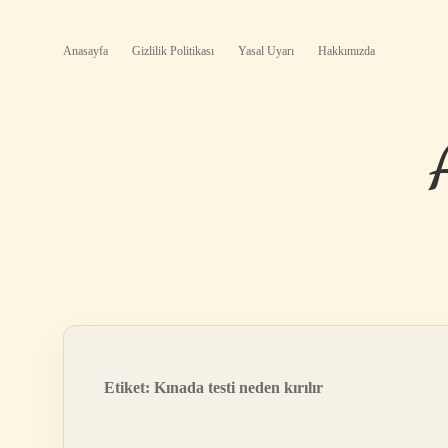
Anasayfa
Gizlilik Politikası
Yasal Uyarı
Hakkımızda
Etiket:
Kınada testi neden kırılır