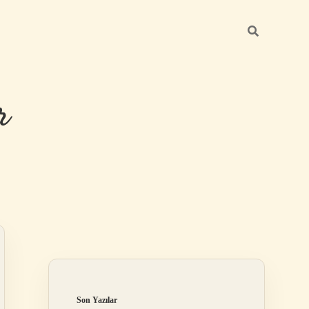
r
Sidebar
ilbet giriş
Son Yazılar