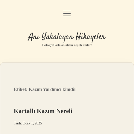
menüyü
Anasayfa
aç
Gizlilik Politikası
Anı Yakalayan Hikayeler
Yasal Uyarı
Fotoğraflarla anlatılan neşeli anılar!
Hakkımızda
Etiket:
Kazım Yardımcı kimdir
Kartallı Kazım Nereli
Tarih: Ocak 1, 2025