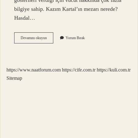
gösterileri verdiği için vücut hakkında çok fazla
bilgiye sahip. Kazım Kartal’ın mezarı nerede?
Hasdal…
Kartallı
Devamını okuyun
Yorum Bırak
Kazım
Nereli
https://www.naatforum.com
https://cife.com.tr
https://kuli.com.tr
Sitemap