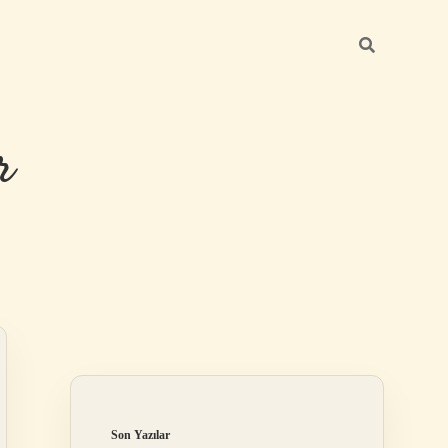
r
Sidebar
ilbet giriş
Son Yazılar