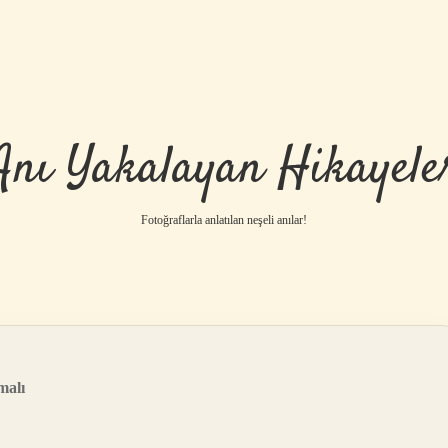
Anı Yakalayan Hikayele
Fotoğraflarla anlatılan neşeli anılar!
malı