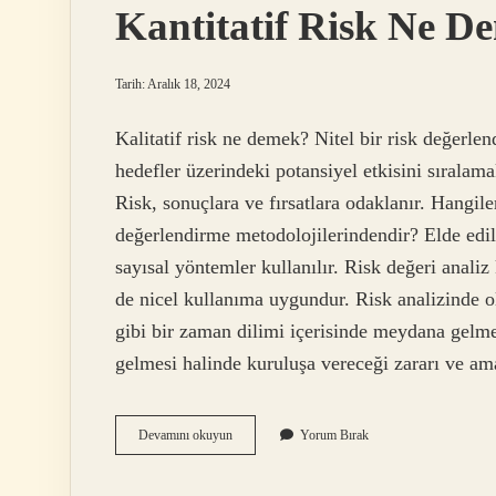
Kantitatif Risk Ne D
Tarih: Aralık 18, 2024
Kalitatif risk ne demek? Nitel bir risk değerlen
hedefler üzerindeki potansiyel etkisini sıralamak 
Risk, sonuçlara ve fırsatlara odaklanır. Hangile
değerlendirme metodolojilerindendir? Elde edile
sayısal yöntemler kullanılır. Risk değeri anali
de nicel kullanıma uygundur. Risk analizinde o
gibi bir zaman dilimi içerisinde meydana gelme
gelmesi halinde kuruluşa vereceği zararı ve am
Kantitatif
Devamını okuyun
Yorum Bırak
Risk
Ne
Demek