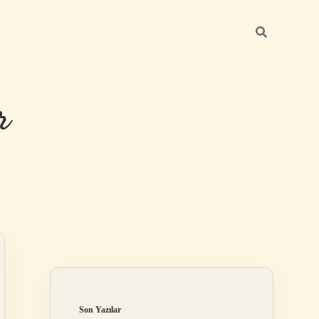
r
Sidebar
ilbet giriş
Son Yazılar