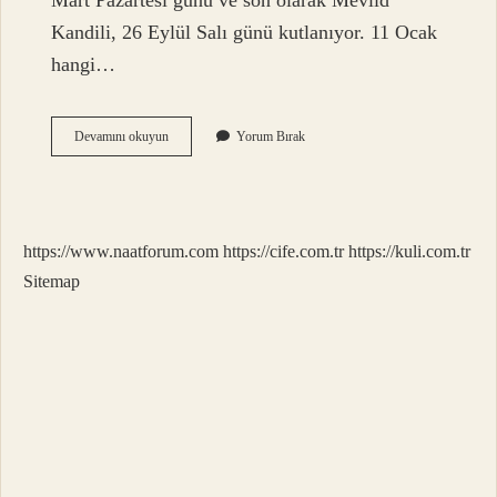
Mart Pazartesi günü ve son olarak Mevlid
Kandili, 26 Eylül Salı günü kutlanıyor. 11 Ocak
hangi…
Yarın
Devamını okuyun
Yorum Bırak
Gece
Ne
Kandili
https://www.naatforum.com
https://cife.com.tr
https://kuli.com.tr
Sitemap