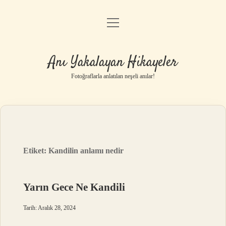
menüyü
Anasayfa
aç
Gizlilik Politikası
Anı Yakalayan Hikayeler
Yasal Uyarı
Fotoğraflarla anlatılan neşeli anılar!
Hakkımızda
Etiket:
Kandilin anlamı nedir
Yarın Gece Ne Kandili
Tarih: Aralık 28, 2024