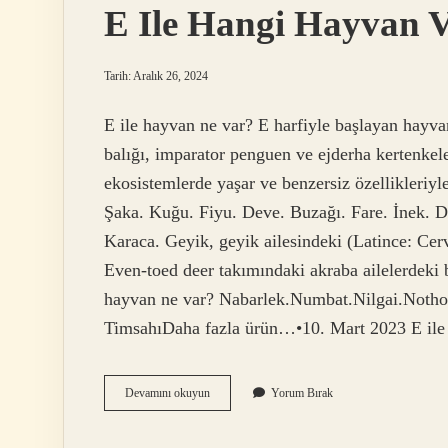
E Ile Hangi Hayvan 
Tarih: Aralık 26, 2024
E ile hayvan ne var? E harfiyle başlayan hayvan
balığı, imparator penguen ve ejderha kertenkele
ekosistemlerde yaşar ve benzersiz özellikleriyle
Şaka. Kuğu. Fiyu. Deve. Buzağı. Fare. İnek. 
Karaca. Geyik, geyik ailesindeki (Latince: Cerv
Even-toed deer takımındaki akraba ailelerdeki b
hayvan ne var? Nabarlek.Numbat.Nilgai.Notho
TimsahıDaha fazla ürün…•10. Mart 2023 E ile b
E
Devamını okuyun
Yorum Bırak
Ile
Hangi
Hayvan