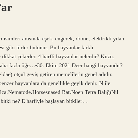
Var
 isimleri arasında eşek, engerek, drone, elektrikli yılan
si gibi türler bulunur. Bu hayvanlar farklı
 dikkat çekerler. 4 harfli hayvanlar nelerdir? Kuzu.
Daha fazla öğe…•30. Ekim 2021 Deer hangi hayvandır?
idae) otçul geviş getiren memelilerin genel adıdır.
enzer hayvanlara da genellikle geyik denir. N ile
lca.Nematode.Horsesnased Bat.Noen Tetra BalığıNil
itki ne? E harfiyle başlayan bitkiler…