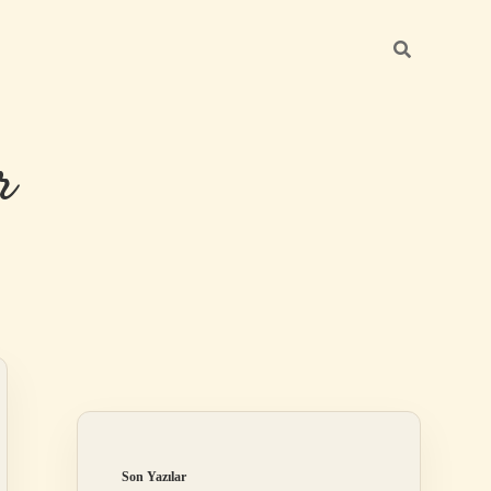
r
Sidebar
ilbet giriş
Son Yazılar