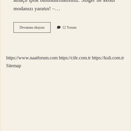
amaçlı iplik bulundurmalısınız. Singer ile kendi
modanızı yaratın! –…
En
Devamını okuyun
12 Yorum
Kaliteli
Dikiş
Ipi
Hangisi
https://www.naatforum.com
https://cife.com.tr
https://kuli.com.tr
Sitemap