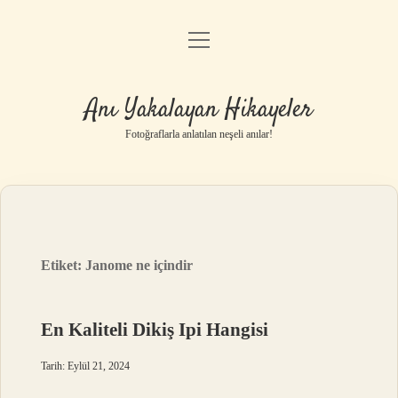
menüyü
Anasayfa
aç
Gizlilik Politikası
Anı Yakalayan Hikayeler
Yasal Uyarı
Fotoğraflarla anlatılan neşeli anılar!
Hakkımızda
Etiket:
Janome ne içindir
En Kaliteli Dikiş Ipi Hangisi
Tarih: Eylül 21, 2024